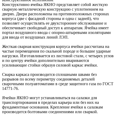
Конструктивно ячейка ЯКНО представляет собой жесткую
сварную металлическую конструкцию с уплотнением на
дверях. Двери расположены на противоположных сторонах
корпуса (две с фасадной стороны и одна с задней), что
позволяет осуществлять ее двухстороннее обслуживание и
обеспечивает свободный доступ к аппаратам. Ячейка имеет
портал воздушного ввода с опорно-штыревыми изоляторами
для ввода от воздушных линий ЛЭП.
Жесткая сварная конструкция корпуса ячейки рассчитана на
частые перемещения по скальной породе и большие ударные
нагрузки. Изготавливается из листовой стали, с четырех углов
и по центру ячейки дополнительно ввариваются
усиливающие стойки образуя силовой каркас ячейки.
Сварка каркаса производится сплошными швами без
разрывов по всему периметру соединяемых деталей
сварочными полуавтоматами в среде защитного газа по ГОСТ
14771-76.
Ячейки ЯКНО могут устанавливаться на салазки для
транспортирования в пределах карьера или без них на
фундаментные основания. Крепление ячейки к салазкам
производится болтовыми соединениями или сваркой.