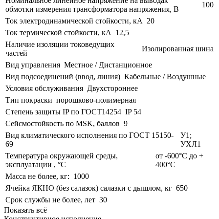
Номинальное линейное напряжение на выводах
100
обмотки измерения трансформатора напряжения, В
Ток электродинамической стойкости, кА
20
Ток термической стойкости, кА
12,5
Наличие изоляции токоведущих
Изолированная шина
частей
Вид управления
Местное / Дистанционное
Вид подсоединений (ввод, линия)
Кабельные / Воздушные
Условия обслуживания
Двухстороннее
Тип покраски
порошково-полимерная
Степень защиты IP по ГОСТ14254
IP 54
Сейсмостойкость по MSK, баллов
9
Вид климатического исполнения по ГОСТ 15150-
У1;
69
УХЛ1
Температура окружающей среды,
от -600°С до +
эксплуатации , °С
400°С
Масса не более, кг:
1000
Ячейка ЯКНО (без салазок) салазки с дышлом, кг
650
Срок службы не более, лет
30
Показать всё
Конструктивное исполнение