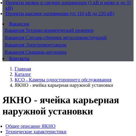
Проекты низкое и среднее напряжение (1 кВ и ниже и до 35
кВ)
Проекты высокое напряжение (от 110 кВ до 220 кВ)
Вакансии
Вакансия Технико-коммерческий инженер
Вакансия Слесарь-сборщик металлоконструкций
Вакансия Электромонтажник
Вакансия Сварщик-аргонщик
Контакты
Главная
Каталог
КСО - Камеры одностороннего обслуживания
ЯКНО - ячейка карьерная наружной установки
ЯКНО - ячейка карьерная
наружной установки
Общее описание ЯКНО
Технические характеристики