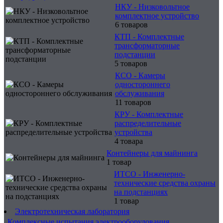
НКУ - Низковольтное
комплектное устройство
6 товаров
КТП - Комплектные
трансформаторные
подстанции
5 товаров
КСО - Камеры
одностороннего
обслуживания
11 товаров
КРУ - Комплектные
распределительные
устройства
4 товара
Контейнеры для майнинга
1 товар
ИТСО - Инженерно-
технические средства охраны
на подстанциях
1 товар
Электротехническая лаборатория
Комплексные испытания электрооборудования