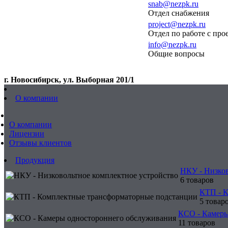
snab@nezpk.ru
Отдел снабжения
project@nezpk.ru
Отдел по работе с пр
info@nezpk.ru
Общие вопросы
г. Новосибирск, ул. Выборная 201/1
О компании
О компании
Лицензии
Отзывы клиентов
Продукция
НКУ - Низков
6 товаров
КТП - 
5 товар
КСО - Камеры
11 товаров