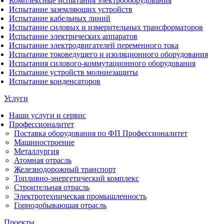
Комплексные испытания электрооборудования
Испытание заземляющих устройств
Испытание кабельных линий
Испытание силовых и измерительных трансформаторов
Испытание электрических аппаратов
Испытание электродвигателей переменного тока
Испытание токоведущего и изоляционного оборудования
Испытания силового-коммутационного оборудования
Испытание устройств молниезащиты
Испытание конденсаторов
Услуги
Наши услуги и сервис
Профессионалитет
Поставка оборудования по ФП Профессионалитет
Машиностроение
Металлургия
Атомная отрасль
Железнодорожный транспорт
Топливно-энергетический комплекс
Строительная отрасль
Электротехническая промышленность
Горнодобывающая отрасль
Проекты