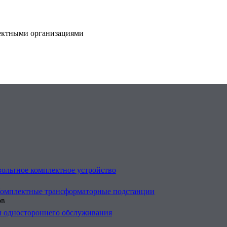
оектными организациями
ольтное комплектное устройство
Комплектные трансформаторные подстанции
ов
 одностороннего обслуживания