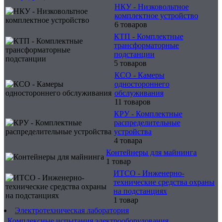
НКУ - Низковольтное
комплектное устройство
6 товаров
КТП - Комплектные
трансформаторные
подстанции
5 товаров
КСО - Камеры
одностороннего
обслуживания
11 товаров
КРУ - Комплектные
распределительные
устройства
4 товара
Контейнеры для майнинга
1 товар
ИТСО - Инженерно-
технические средства охраны
на подстанциях
1 товар
Электротехническая лаборатория
Комплексные испытания электрооборудования