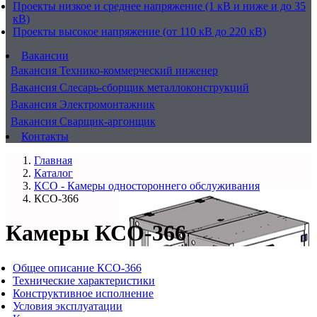
Проекты низкое и среднее напряжение (1 кВ и ниже и до 35
кВ)
Проекты высокое напряжение (от 110 кВ до 220 кВ)
Вакансии
Вакансия Технико-коммерческий инженер
Вакансия Слесарь-сборщик металлоконструкций
Вакансия Электромонтажник
Вакансия Сварщик-аргонщик
Контакты
Главная
Каталог
КСО - Камеры одностороннего обслуживания
КСО-366
Камеры КСО-366
Общее описание КСО-366
Технические характеристики
Конструктивное исполнение
Условия эксплуатации