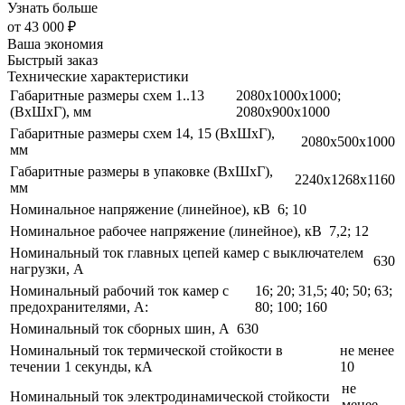
Узнать больше
от
43 000 ₽
Ваша экономия
Быстрый заказ
Технические характеристики
Габаритные размеры схем 1..13
2080х1000х1000;
(ВхШхГ), мм
2080х900х1000
Габаритные размеры схем 14, 15 (ВхШхГ),
2080х500х1000
мм
Габаритные размеры в упаковке (ВхШхГ),
2240х1268х1160
мм
Номинальное напряжение (линейное), кВ
6; 10
Номинальное рабочее напряжение (линейное), кВ
7,2; 12
Номинальный ток главных цепей камер с выключателем
630
нагрузки, А
Номинальный рабочий ток камер с
16; 20; 31,5; 40; 50; 63;
предохранителями, А:
80; 100; 160
Номинальный ток сборных шин, А
630
Номинальный ток термической стойкости в
не менее
течении 1 секунды, кА
10
не
Номинальный ток электродинамической стойкости
менее