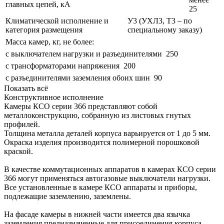
главных цепей, кА
25
Климатической исполнение и
У3 (УХЛ3, Т3 – по
категория размещения
специальному заказу)
Масса камер, кг, не более:
с выключателем нагрузки и разъединителями
250
с трансформаторами напряжения
200
с разъединителями заземления обоих шин
90
Показать всё
Конструктивное исполнение
Камеры КСО серии 366 представляют собой
металлоконструкцию, собранную из листовых гнутых
профилей.
Толщина металла деталей корпуса варьируется от 1 до 5 мм.
Окраска изделия производится полимерной порошковой
краской.
В качестве коммутационных аппаратов в камерах КСО серии
366 могут применяться автогазовые выключатели нагрузки.
Все установленные в камере КСО аппараты и приборы,
подлежащие заземлению, заземлены.
На фасаде камеры в нижней части имеется два язычка
заземления предназначенные для присоединения корпуса